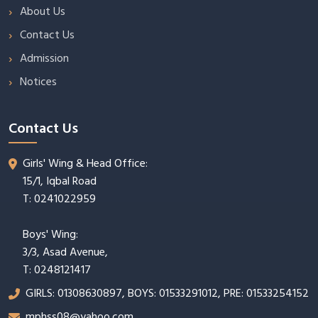
About Us
Contact Us
Admission
Notices
Contact Us
Girls' Wing & Head Office:
15/1, Iqbal Road
T: 0241022959
Boys' Wing:
3/3, Asad Avenue,
T: 0248121417
GIRLS: 01308630897, BOYS: 01533291012, PRE: 01533254152
mphss08@yahoo.com