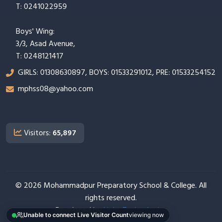
T: 0241022959
Boys' Wing:
3/3, Asad Avenue,
T: 0248121417
GIRLS: 01308630897, BOYS: 01533291012, PRE: 01533254152
mphss08@yahoo.com
Visitors:
65,897
© 2026 Mohammadpur Preparatory School & College. All
rights reserved.
Developed by
Light Technologies
Unable to connect Live Visitor Count
viewing now