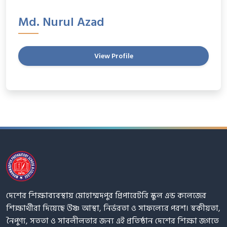
Md. Nurul Azad
View Profile
দেশের শিক্ষাব্যবস্থায় মোহাম্মদপুর প্রিপারেটরি স্কুল এন্ড কলেজের
শিক্ষার্থীরা দিয়েছে উষ্ণ আস্থা, নির্ভরতা ও সাফল্যের পরশ। স্বকীয়তা,
নৈপুণ্য, সততা ও সাবলীলতার জন্য এই প্রতিষ্ঠান দেশের শিক্ষা জগতে