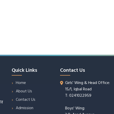
Quick Links
Contact Us
Home
Girls' Wing & Head Office:
15/1, Iqbal Road
About Us
T: 0241022959
Contact Us
ার
Admission
Boys' Wing: