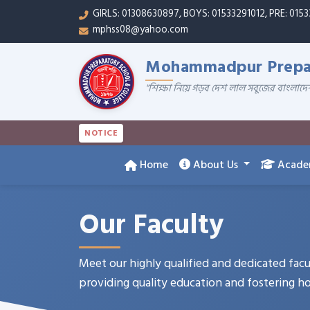
GIRLS: 01308630897, BOYS: 01533291012, PRE: 015
mphss08@yahoo.com
Mohammadpur Prepar
"শিক্ষা নিয়ে গড়ব দেশ লাল সবুজের বাংলাদে
NOTICE
Home
About Us
Acade
Our Faculty
Meet our highly qualified and dedicated fa
providing quality education and fostering h