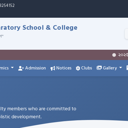
33254152
atory School & College
শ"
২০২৫-২০২৬ 
mics
Admission
Notices
Clubs
Gallery
culty members who are committed to
olistic development.