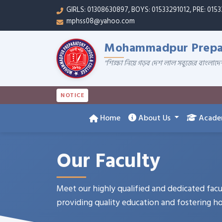
GIRLS: 01308630897, BOYS: 01533291012, PRE: 015
mphss08@yahoo.com
Mohammadpur Prepar
"শিক্ষা নিয়ে গড়ব দেশ লাল সবুজের বাংলাদে
NOTICE
Home
About Us
Acade
Our Faculty
Meet our highly qualified and dedicated fa
providing quality education and fostering h