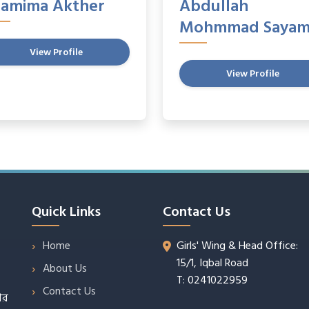
hamima Akther
Abdullah
Mohmmad Saya
View Profile
View Profile
Quick Links
Contact Us
Home
Girls' Wing & Head Office:
15/1, Iqbal Road
About Us
T: 0241022959
Contact Us
ার