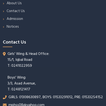
About Us
Contact Us
Admission
Notices
Contact Us
Girls' Wing & Head Office:
15/1, Iqbal Road
T: 0241022959
Boys' Wing:
3/3, Asad Avenue,
T: 0248121417
GIRLS: 01308630897, BOYS: 01533291012, PRE: 01533254152
mphss08@yahoo.com