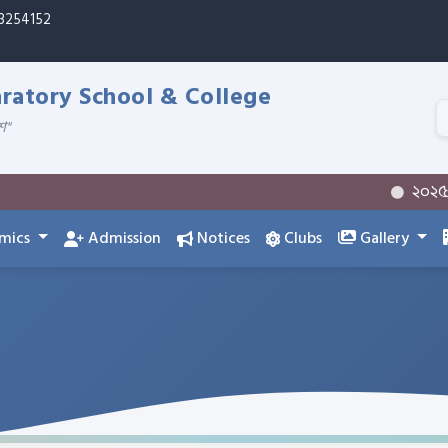
33254152
atory School & College
শ"
২০২৫-২০২৬
mics
Admission
Notices
Clubs
Gallery