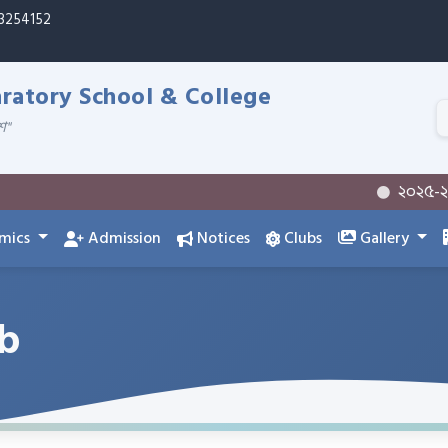
33254152
atory School & College
শ"
২০২৫-২০২৬ শ
mics
Admission
Notices
Clubs
Gallery
ub