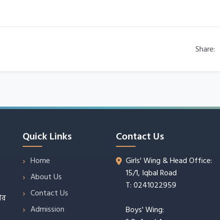
Share:
Quick Links
Contact Us
Home
Girls' Wing & Head Office:
15/1, Iqbal Road
About Us
T: 0241022959
Contact Us
ার
Admission
Boys' Wing: